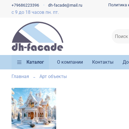
Политика 
+79686223396
dh-facade@mail.ru
с 9 до 18 часов пн. пт.
Каталог
О компании
Контакты
До
Главная
Арт объекты