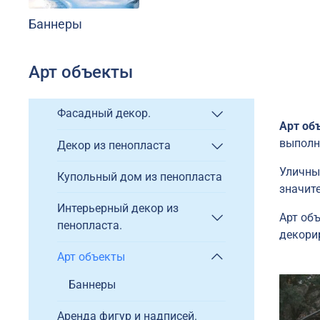
Баннеры
Арт объекты
Фасадный декор.
Арт об
выполн
Декор из пенопласта
Уличны
Купольный дом из пенопласта
значит
Интерьерный декор из
Арт об
пенопласта.
декори
Арт объекты
Баннеры
Аренда фигур и надписей.