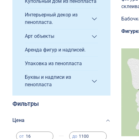
Купольный дом из пенопласта
склеив
Интерьерный декор из
Бабочка
пенопласта.
Фигурк
Арт объекты
Аренда фигур и надписей.
Упаковка из пенопласта
Буквы и надписи из
пенопласта
Фильтры
Цена
—
от
до