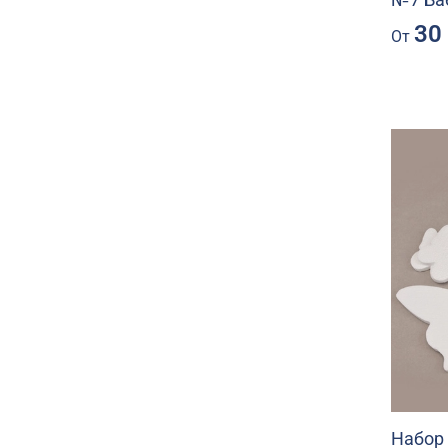
30
От
Набор