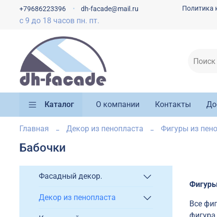
Политика 
+79686223396
dh-facade@mail.ru
с 9 до 18 часов пн. пт.
Каталог
О компании
Контакты
До
Главная
Декор из пенопласта
Фигуры из пено
Бабочки
Фасадный декор.
Фигуры
Декор из пенопласта
Все фи
фигура 