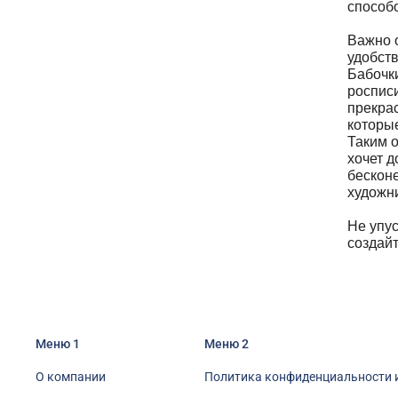
способ
Важно о
удобств
Бабочк
росписи
прекрас
которы
Таким о
хочет д
бескон
художни
Не упус
создайт
Меню 1
Меню 2
О компании
Политика конфиденциальности 