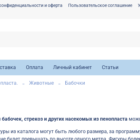
конфиденциальности и оферта
Пользовательское соглашение
ставка
Оплата
Личный кабинет
Статьи
пласта.
Животные
Бабочки
 бабочек, стрекоз и других насекомых из пенопласта
можн
гуры из каталога могут быть любого размера, за программ
не будет превышать по высоте одного метра. Фигуры более