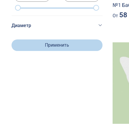
№1 Ба
58
От
Диаметр
Применить