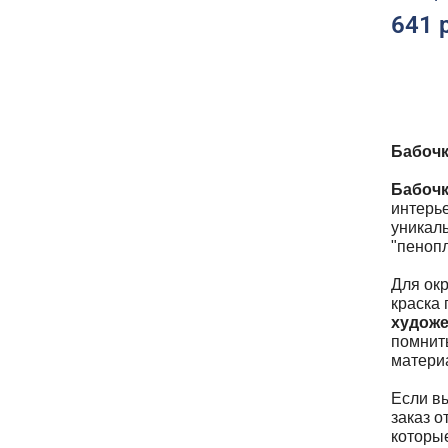
641 
Бабочк
Бабочк
интерь
уникаль
"пенопл
Для ок
краска
художе
помнить
материа
Если вы
заказ о
которы