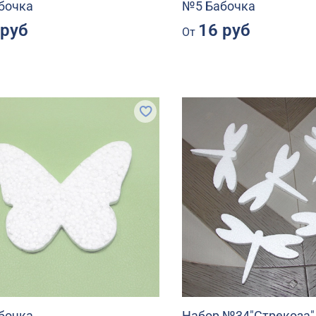
бочка
№5 Бабочка
 руб
16 руб
От
бочка
Набор №34"Стрекоза"