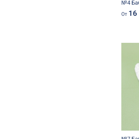
№4 Ба
16
От
№7 Ба