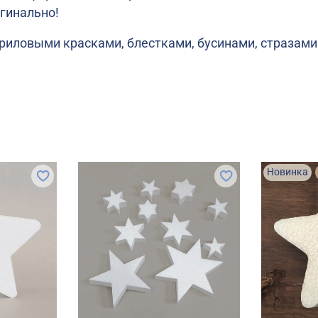
игинально!
иловыми красками, блестками, бусинами, стразами.
Новинка