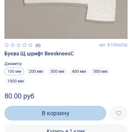
арт.
Б100Ш2Щ
(0)
Буква Щ шрифт BeeskneesC
Диаметр
100 мм
200 мм
300 мм
400 мм
500 мм
1000 мм
80.00 руб
В корзину
Купить в 1 клик