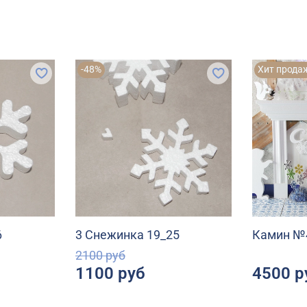
-48%
Хит прода
6
3 Снежинка 19_25
Камин №4
2100 руб
1100 руб
4500 р