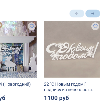
ж
 (Новогодний)
22 "С Новым годом!"
5
надпись из пенопласта.
н
уб
1100 руб