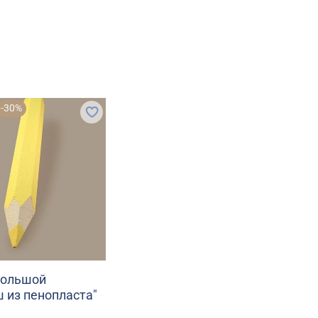
-30%
Большой
 из пенопласта"