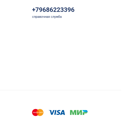
+79686223396
справочная служба