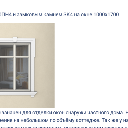
0ПН4 и замковым камнем ЗК4 на окне 1000х1700
назначен для отделки окон снаружи частного дома. 
ение на небольшом по объёму коттедже. Так же у на
с которым можно составить интересные композиции о