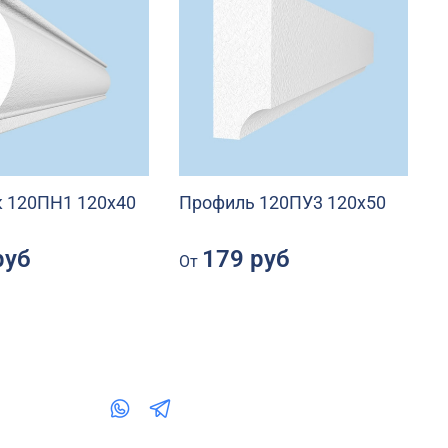
 120ПН1 120х40
Профиль 120ПУ3 120х50
П
руб
179 руб
От
О