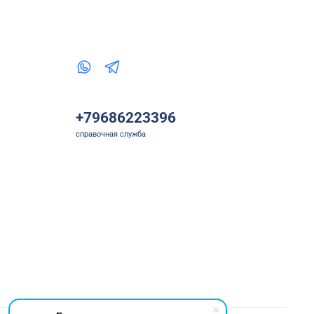
+79686223396
справочная служба