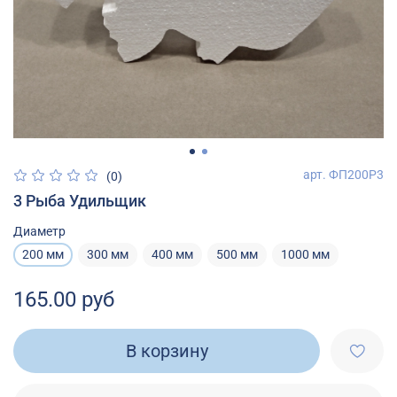
арт.
ФП200Р3
(0)
3 Рыба Удильщик
Диаметр
200 мм
300 мм
400 мм
500 мм
1000 мм
165.00 руб
В корзину