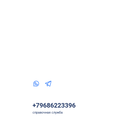
+79686223396
справочная служба