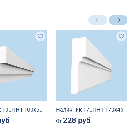
 100ПН1 100х50
Наличник 170ПН1 170х45
Н
руб
228 руб
От
О