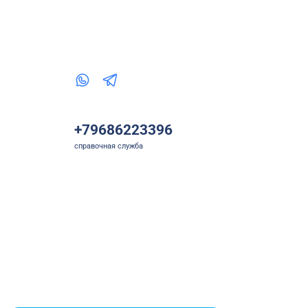
+79686223396
справочная служба