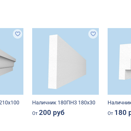
210х100
Наличник 180ПН3 180х30
Наличник
200 руб
180 
От
От