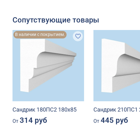
Сопутствующие товары
В наличии с покрытием.
Сандрик 180ПС2 180х85
Сандрик 210ПС1 
314 руб
445 руб
От
От